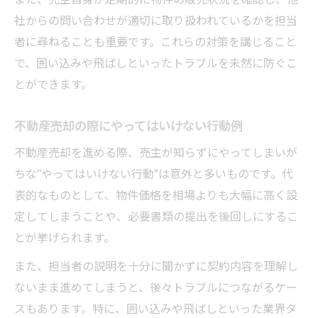
安心取引のための不動産売却トラブル防止
社からの問い合わせが適切に取り扱われているかを担当
策
者に尋ねることも重要です。これらの対策を講じること
取引を円滑に進める不動産売却の心得
で、囲い込みや飛ばしといったトラブルを未然に防ぐこ
不動産売却で損をしない三大タブー対策
とができます。
安全な不動産売却を実現するための注意点
税負担を抑える不動産売却の実践知識
不動産売却の際にやってはいけない行動例
不動産売却の税金を減らすための実践的対
不動産売却を進める際、売主が知らずにやってしまいが
策
ちな“やってはいけない行動”は意外と多いものです。代
税負担を抑える不動産売却の控除活用術
表的なものとして、物件価格を相場よりも大幅に高く設
定してしまうことや、必要書類の提出を後回しにするこ
不動産売却で得するための節税ポイント
とが挙げられます。
売却時に役立つ不動産売却税金の知識
また、担当者の説明を十分に聞かずに契約内容を理解し
不動産売却で知りたい税金優遇の最新情報
ないまま進めてしまうと、後々トラブルにつながるケー
スもあります。特に、囲い込みや飛ばしといった業界タ