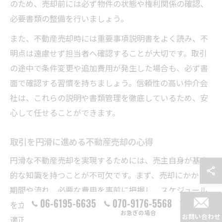
のため、売却前には必ず物件の状態や権利関係の確認、
必要書類の整備を行いましょう。
また、不動産売却時には重要事項説明書をよく読み、不
明点は遠慮せず担当者へ確認することが大切です。取引
の途中で条件変更や追加費用が発生した場合も、必ず書
面で確認する習慣を持ちましょう。信頼性の高い仲介会
社は、これらの説明や書類管理を徹底しているため、安
心して任せることができます。
取引を円滑に進める不動産売却の心得
円滑な不動産売却を実現するためには、売主自身が基本
的な知識を持つことが不可欠です。まず、売却にかかる
期間や流れ、必要な費用を事前に把握し、スケジュール
06-6195-6635
070-9176-5568
を立てておきましょう。市場動向や近隣相場を調査し、
お急ぎの場合
お問い合わせ
適正な価格設定を行うことも成功への鍵です。