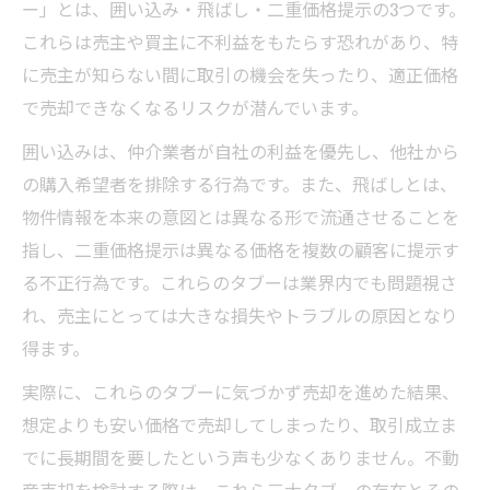
ー」とは、囲い込み・飛ばし・二重価格提示の3つです。
飛ばし行為を見抜く賢い不動産売却の進め
これらは売主や買主に不利益をもたらす恐れがあり、特
方
に売主が知らない間に取引の機会を失ったり、適正価格
複数業者活用で安全な不動産売却を実現し
で売却できなくなるリスクが潜んでいます。
よう
囲い込みは、仲介業者が自社の利益を優先し、他社から
不動産売却で失敗しない囲い込み対策の実
の購入希望者を排除する行為です。また、飛ばしとは、
践法
物件情報を本来の意図とは異なる形で流通させることを
飛ばしを防ぐ信頼できる不動産売却のコツ
指し、二重価格提示は異なる価格を複数の顧客に提示す
損を防ぐための不動産売却税金対策
る不正行為です。これらのタブーは業界内でも問題視さ
不動産売却時の税金計算と節税の基本知識
れ、売主にとっては大きな損失やトラブルの原因となり
300万円売却時の不動産売却税金のポイント
得ます。
不動産売却税金を最小限に抑える具体的手
実際に、これらのタブーに気づかず売却を進めた結果、
順
想定よりも安い価格で売却してしまったり、取引成立ま
譲渡所得の控除と特例で不動産売却を有利
でに長期間を要したという声も少なくありません。不動
に
産売却を検討する際は、これら三大タブーの存在とその