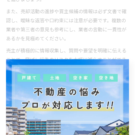
また、売却活動の進捗や買主候補の情報は必ず文書で確
認し、曖昧な返答や口約束には注意が必要です。複数の
業者や第三者の意見も参考にし、業者の言動に一貫性が
あるかを見極めてください。
売主が積極的に情報収集し、質問や要望を明確に伝える
ことで、飛ばし行為のリスクを大幅に減らすことができ
ます。安心・安全な不動産売却に向けて、主体的な行動
が何よりも大切です。
損を防ぐための不動産売却税金対策
不動産売却時の税金計算と節税の基本知識