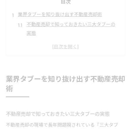
目次
業界タブーを知り抜け出す不動産売却術
不動産売却で知っておきたい三大タブーの
実態
囲い込みや飛ばしを避けるための不動産売
却対策
不動産売却の際にやってはいけない行動例
不動産売却に潜む業界タブーの見抜き方と
業界タブーを知り抜け出す不動産売却
対策
術
売却成功に導く不動産売却のタブー回避術
とは
囲い込みや飛ばしを避ける賢い売却方法
不動産売却で知っておきたい三大タブーの実態
囲い込みを回避する不動産売却の相談ポイ
不動産売却の現場で長年問題視されている「三大タブ
ント