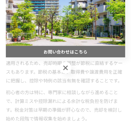
不動産売却の際、最も注意すべきポイントの一つが税金
計算です。不動産売却で得た利益には譲渡所得税が課さ
れ、正確な計算と節税対策が欠かせません。譲渡所得は
「売却価格－取得費－譲渡費用」で計算され、所有期間
によって短期譲渡・長期譲渡の税率が異なります。
お問い合わせはこちら
例えば、所有期間が5年を超えると長期譲渡の優遇税率が
適用されるため、売却時期の調整が節税に直結するケー
お問い合わせはこちら
スもあります。節税の基本は、取得費や譲渡費用を正確
に把握し、控除や特例の該当有無を確認することです。
初心者の方は特に、専門家に相談しながら進めること
で、計算ミスや控除漏れによる余計な税負担を防げま
す。税金対策は早期の準備が肝心なので、売却を検討し
始めた段階で情報収集を始めましょう。