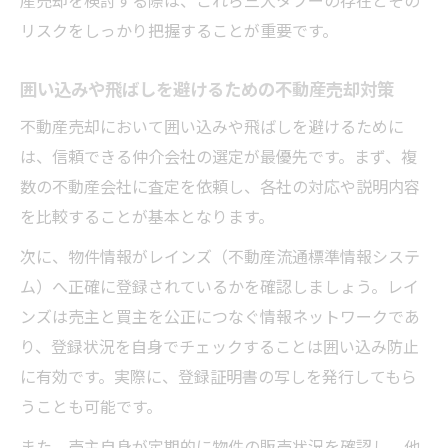
リスクをしっかり把握することが重要です。
不動産売却時に知っておくべき税金対策と
は
囲い込みや飛ばしを避けるための不動産売却対策
信頼できる不動産売却の見抜き方とは
不動産売却において囲い込みや飛ばしを避けるために
信頼できる不動産売却担当を見極める方法
は、信頼できる仲介会社の選定が最優先です。まず、複
不動産売却で安心できる業者選びの基準
数の不動産会社に査定を依頼し、各社の対応や説明内容
トラブル回避のための不動産売却チェック
を比較することが基本となります。
ポイント
次に、物件情報がレインズ（不動産流通標準情報システ
担当者の対応から不動産売却の信頼度を判
ム）へ正確に登録されているかを確認しましょう。レイ
断
ンズは売主と買主を公正につなぐ情報ネットワークであ
不動産売却で後悔しないための確認事項
り、登録状況を自身でチェックすることは囲い込み防止
三大タブー回避から始める安心取引
に有効です。実際に、登録証明書の写しを発行してもら
三大タブー回避で安全な不動産売却を目指
うことも可能です。
す
また、売主自身が定期的に物件の販売状況を確認し、他